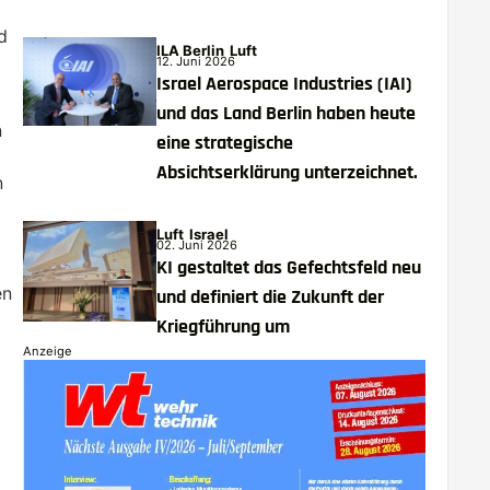
d
ILA Berlin
Luft
12. Juni 2026
Israel Aerospace Industries (IAI)
und das Land Berlin haben heute
n
eine strategische
Absichtserklärung unterzeichnet.
n
Luft
Israel
02. Juni 2026
KI gestaltet das Gefechtsfeld neu
en
und definiert die Zukunft der
Kriegführung um
Anzeige