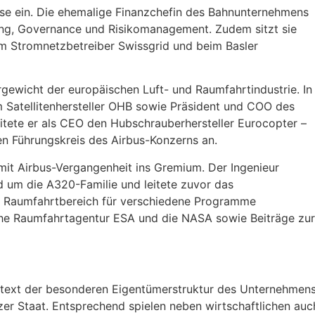
rtise ein. Die ehemalige Finanzchefin des Bahnunternehmens
ling, Governance und Risikomanagement. Zudem sitzt sie
im Stromnetzbetreiber Swissgrid und beim Basler
rgewicht der europäischen Luft- und Raumfahrtindustrie. In
m Satellitenhersteller OHB sowie Präsident und COO des
eitete er als CEO den Hubschrauberhersteller Eurocopter –
en Führungskreis des Airbus-Konzerns an.
it Airbus-Vergangenheit ins Gremium. Der Ingenieur
um die A320-Familie und leitete zuvor das
 Raumfahrtbereich für verschiedene Programme
sche Raumfahrtagentur ESA und die NASA sowie Beiträge zur
ntext der besonderen Eigentümerstruktur des Unternehmens
er Staat. Entsprechend spielen neben wirtschaftlichen auc