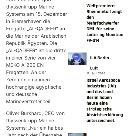
Weltpremiere:
thyssenkrupp Marine
Rheinmetall zeigt
Systems am 15. Dezember
den
in Bremerhaven die
Mehrfachwerfer
Fregatte „AL-QADEER“ an
CML für seine
Loitering Munition
die Marine der Arabischen
FV-014
Republik Ägypten. Die
„AL-QADEER“ ist die dritte
in einer Serie von vier
ILA Berlin
MEKO A-200 EN
Luft
Fregatten. An der
12. Juni 2026
Zeremonie nahmen
Israel Aerospace
Industries (IAI)
hochrangige ägyptische
und das Land
und deutsche
Berlin haben
Marinevertreter teil.
heute eine
strategische
Oliver Burkhard, CEO von
Absichtserklärung
thyssenkrupp Marine
unterzeichnet.
Systems: „Nur ein halbes
Jahr nach der Übergabe