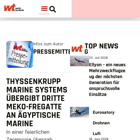
TOP NEWS
Infos zum Autor
PRESSEMITTEILUNG
22. Juli 2026
Ellyon – ein neues
Mehrzweckflugze
ug der nächsten
THYSSENKRUPP
Generation für
MARINE SYSTEMS
anspruchsvolle
Einsätze
ÜBERGIBT DRITTE
MEKO-FREGATTE
Eurosatory
AN ÄGYPTISCHE
MARINE
Drohnen
In einer feierlichen
Luft
Zeremonie übergab
18. Juni 2026