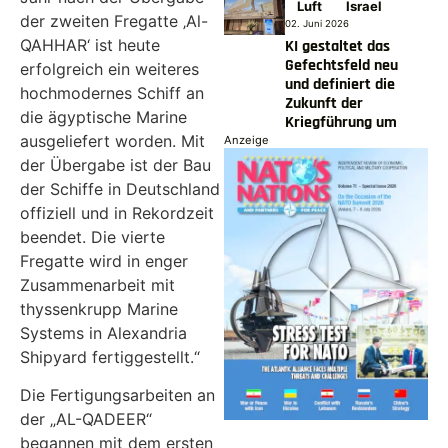
Luft
Israel
der zweiten Fregatte ‚Al-
02. Juni 2026
QAHHAR‘ ist heute
KI gestaltet das
Gefechtsfeld neu
erfolgreich ein weiteres
und definiert die
hochmodernes Schiff an
Zukunft der
die ägyptische Marine
Kriegführung um
ausgeliefert worden. Mit
Anzeige
der Übergabe ist der Bau
der Schiffe in Deutschland
offiziell und in Rekordzeit
beendet. Die vierte
Fregatte wird in enger
Zusammenarbeit mit
thyssenkrupp Marine
Systems in Alexandria
Shipyard fertiggestellt.“
Die Fertigungsarbeiten an
der „AL-QADEER“
begannen mit dem ersten