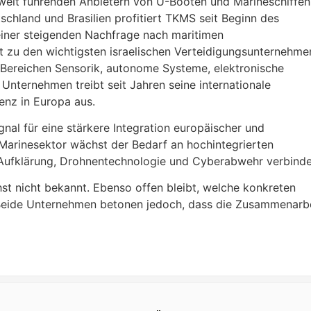
tweit führenden Anbietern von U-Booten und Marineschiffen
schland und Brasilien profitiert TKMS seit Beginn des
einer steigenden Nachfrage nach maritimen
t zu den wichtigsten israelischen Verteidigungsunternehme
Bereichen Sensorik, autonome Systeme, elektronische
nternehmen treibt seit Jahren seine internationale
enz in Europa aus.
al für eine stärkere Integration europäischer und
 Marinesektor wächst der Bedarf an hochintegrierten
r Aufklärung, Drohnentechnologie und Cyberabwehr verbinde
st nicht bekannt. Ebenso offen bleibt, welche konkreten
 Beide Unternehmen betonen jedoch, dass die Zusammenarb