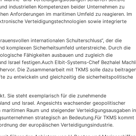
n und industriellen Kompetenzen beider Unternehmen zu
chen Anforderungen im maritimen Umfeld zu reagieren. Im
ektronische Verteidigungstechnologien sowie integrierte
uensvollen internationalen Schulterschluss“, der die
d komplexen Sicherheitsumfeld unterstreiche. Durch die
ologische Fähigkeiten ausbauen und zugleich die
d Israel festigen.Auch Elbit-Systems-Chef Bezhalel Machl
 hervor. Die Zusammenarbeit mit TKMS solle dazu beitragen
te zu entwickeln und gleichzeitig die sicherheitspolitische
jekt. Sie steht exemplarisch für die zunehmende
land und Israel. Angesichts wachsender geopolitischer
m maritimen Raum und steigender Verteidigungsausgaben in
ngsunternehmen strategisch an Bedeutung.Für TKMS kommt
uordnung der europäischen Verteidigungsindustrie.