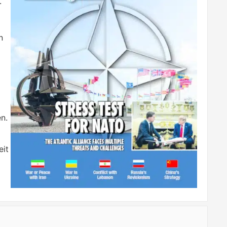
.
n
n.
eit