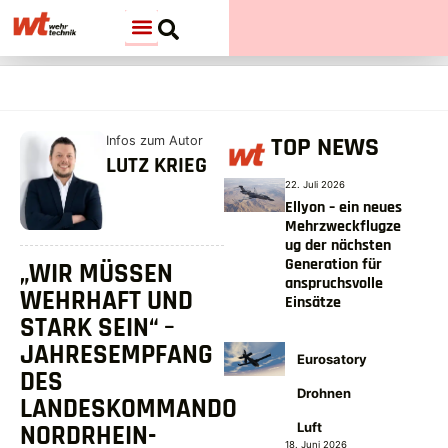
TOP NEWS
Infos zum Autor
LUTZ KRIEG
22. Juli 2026
Ellyon – ein neues
Mehrzweckflugze
ug der nächsten
Generation für
„WIR MÜSSEN
anspruchsvolle
WEHRHAFT UND
Einsätze
STARK SEIN“ –
JAHRESEMPFANG
Eurosatory
DES
Drohnen
LANDESKOMMANDO
NORDRHEIN-
Luft
18. Juni 2026