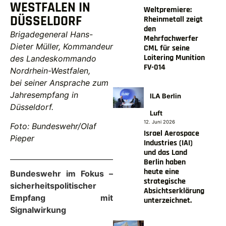
WESTFALEN IN
Weltpremiere:
DÜSSELDORF
Rheinmetall zeigt
den
Brigadegeneral Hans-
Mehrfachwerfer
Dieter Müller, Kommandeur
CML für seine
Loitering Munition
des Landeskommando
FV-014
Nordrhein-Westfalen,
bei seiner Ansprache zum
Jahresempfang in
ILA Berlin
Düsseldorf.
Luft
12. Juni 2026
Foto: Bundeswehr/Olaf
Israel Aerospace
Pieper
Industries (IAI)
und das Land
Berlin haben
heute eine
Bundeswehr im Fokus –
strategische
sicherheitspolitischer
Absichtserklärung
Empfang mit
unterzeichnet.
Signalwirkung