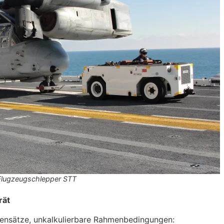
Flugzeugschlepper STT
rät
gensätze, unkalkulierbare Rahmenbedingungen: