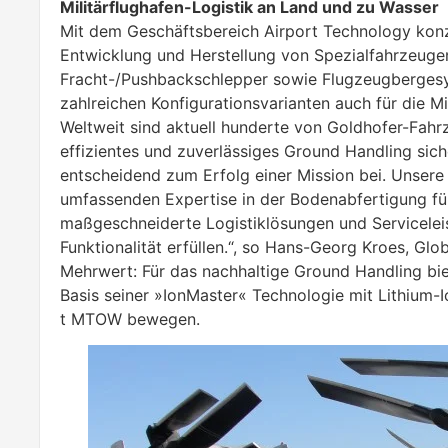
Militärflughafen-Logistik an Land und zu Wasser
Mit dem Geschäftsbereich Airport Technology konze
Entwicklung und Herstellung von Spezialfahrzeugen
Fracht-/Pushbackschlepper sowie Flugzeugbergesyst
zahlreichen Konfigurationsvarianten auch für die Mi
Weltweit sind aktuell hunderte von Goldhofer-Fahr
effizientes und zuverlässiges Ground Handling sich
entscheidend zum Erfolg einer Mission bei. Unsere
umfassenden Expertise in der Bodenabfertigung für d
maßgeschneiderte Logistiklösungen und Serviceleis
Funktionalität erfüllen.“, so Hans-Georg Kroes, Gl
Mehrwert: Für das nachhaltige Ground Handling bie
Basis seiner »IonMaster« Technologie mit Lithium-I
t MTOW bewegen.