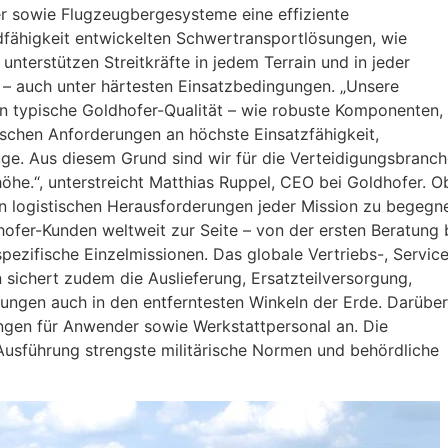
r sowie Flugzeugbergesysteme eine effiziente
dfähigkeit entwickelten Schwertransportlösungen, wie
nterstützen Streitkräfte in jedem Terrain und in jeder
n – auch unter härtesten Einsatzbedingungen. „Unsere
n typische Goldhofer-Qualität – wie robuste Komponenten,
ischen Anforderungen an höchste Einsatzfähigkeit,
ge. Aus diesem Grund sind wir für die Verteidigungsbranch
höhe.“, unterstreicht Matthias Ruppel, CEO bei Goldhofer. O
 logistischen Herausforderungen jeder Mission zu begegn
hofer-Kunden weltweit zur Seite – von der ersten Beratung 
ezifische Einzelmissionen. Das globale Vertriebs-, Service
sichert zudem die Auslieferung, Ersatzteilversorgung,
ungen auch in den entferntesten Winkeln der Erde. Darüber
gen für Anwender sowie Werkstattpersonal an. Die
Ausführung strengste militärische Normen und behördliche