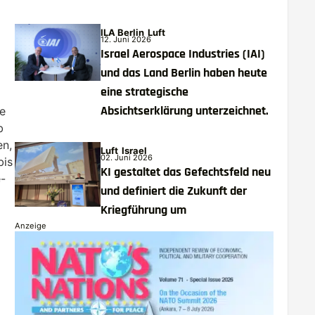
ILA Berlin
Luft
12. Juni 2026
Israel Aerospace Industries (IAI)
und das Land Berlin haben heute
eine strategische
Absichtserklärung unterzeichnet.
e
b
en,
Luft
Israel
02. Juni 2026
bis
KI gestaltet das Gefechtsfeld neu
-
und definiert die Zukunft der
Kriegführung um
Anzeige