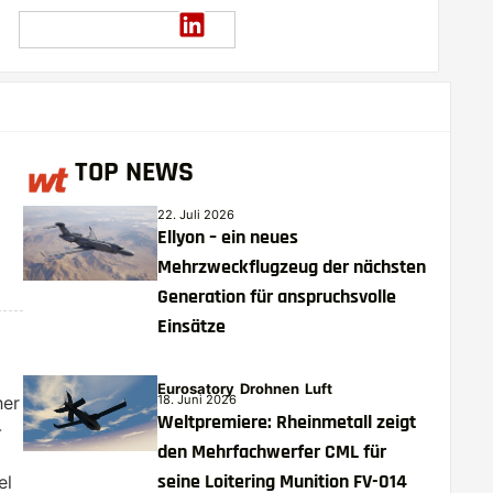
TOP NEWS
22. Juli 2026
Ellyon – ein neues
Mehrzweckflugzeug der nächsten
Generation für anspruchsvolle
Einsätze
Eurosatory
Drohnen
Luft
18. Juni 2026
her
Weltpremiere: Rheinmetall zeigt
-
den Mehrfachwerfer CML für
seine Loitering Munition FV-014
el