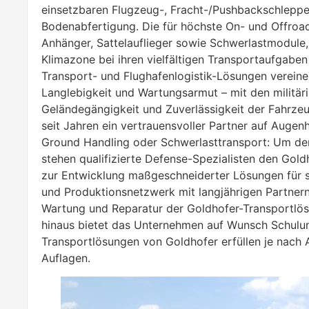
einsetzbaren Flugzeug-, Fracht-/Pushbackschleppe
Bodenabfertigung. Die für höchste On- und Offroa
Anhänger, Sattelauflieger sowie Schwerlastmodule, u
Klimazone bei ihren vielfältigen Transportaufgabe
Transport- und Flughafenlogistik-Lösungen vereine
Langlebigkeit und Wartungsarmut – mit den militär
Geländegängigkeit und Zuverlässigkeit der Fahrzeu
seit Jahren ein vertrauensvoller Partner auf Augen
Ground Handling oder Schwerlasttransport: Um den
stehen qualifizierte Defense-Spezialisten den Gold
zur Entwicklung maßgeschneiderter Lösungen für sp
und Produktionsnetzwerk mit langjährigen Partnern 
Wartung und Reparatur der Goldhofer-Transportlös
hinaus bietet das Unternehmen auf Wunsch Schulun
Transportlösungen von Goldhofer erfüllen je nach 
Auflagen.