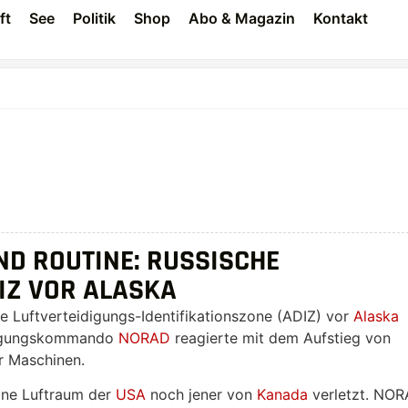
ft
See
Politik
Shop
Abo & Magazin
Kontakt
D ROUTINE: RUSSISCHE
IZ VOR ALASKA
e Luftverteidigungs-Identifikationszone (ADIZ) vor
Alaska
idigungskommando
NORAD
reagierte mit dem Aufstieg von
r Maschinen.
äne Luftraum der
USA
noch jener von
Kanada
verletzt. NO