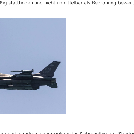
ßig stattfinden und nicht unmittelbar als Bedrohung bewert
tsgebiet, sondern ein vorgelagerter Sicherheitsraum. Staate